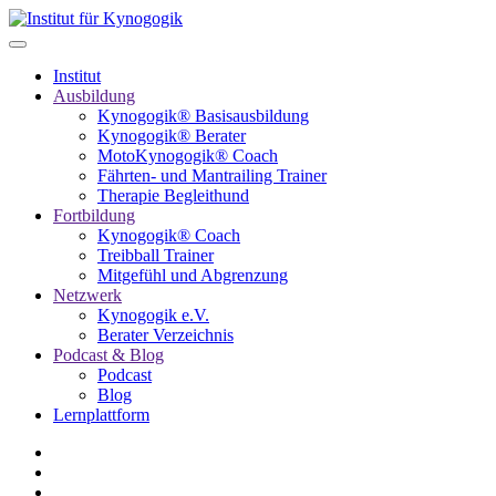
Institut
Ausbildung
Kynogogik® Basisausbildung
Kynogogik® Berater
MotoKynogogik® Coach
Fährten- und Mantrailing Trainer
Therapie Begleithund
Fortbildung
Kynogogik® Coach
Treibball Trainer
Mitgefühl und Abgrenzung
Netzwerk
Kynogogik e.V.
Berater Verzeichnis
Podcast & Blog
Podcast
Blog
Lernplattform