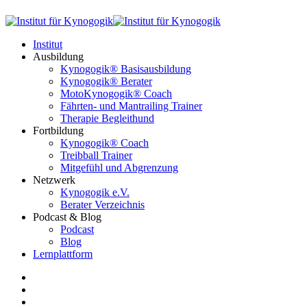
Institut
Ausbildung
Kynogogik® Basisausbildung
Kynogogik® Berater
MotoKynogogik® Coach
Fährten- und Mantrailing Trainer
Therapie Begleithund
Fortbildung
Kynogogik® Coach
Treibball Trainer
Mitgefühl und Abgrenzung
Netzwerk
Kynogogik e.V.
Berater Verzeichnis
Podcast & Blog
Podcast
Blog
Lernplattform