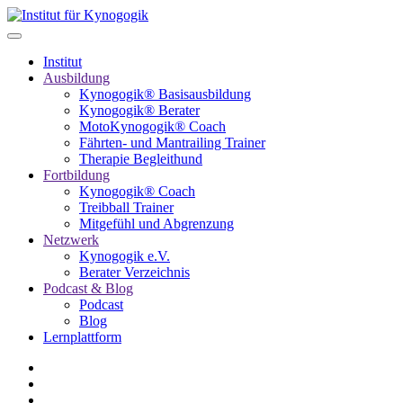
Institut
Ausbildung
Kynogogik® Basisausbildung
Kynogogik® Berater
MotoKynogogik® Coach
Fährten- und Mantrailing Trainer
Therapie Begleithund
Fortbildung
Kynogogik® Coach
Treibball Trainer
Mitgefühl und Abgrenzung
Netzwerk
Kynogogik e.V.
Berater Verzeichnis
Podcast & Blog
Podcast
Blog
Lernplattform