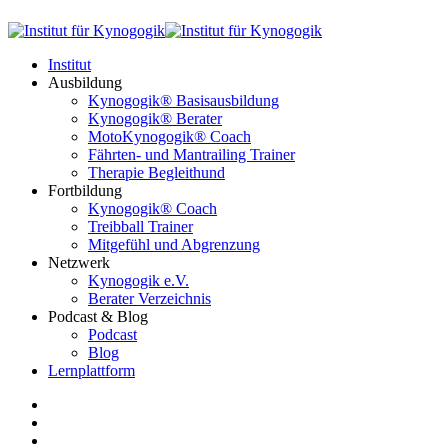
Institut
Ausbildung
Kynogogik® Basisausbildung
Kynogogik® Berater
MotoKynogogik® Coach
Fährten- und Mantrailing Trainer
Therapie Begleithund
Fortbildung
Kynogogik® Coach
Treibball Trainer
Mitgefühl und Abgrenzung
Netzwerk
Kynogogik e.V.
Berater Verzeichnis
Podcast & Blog
Podcast
Blog
Lernplattform