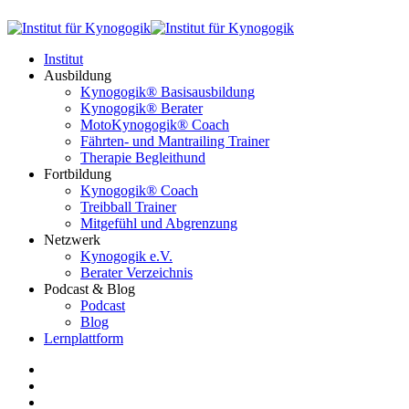
Institut
Ausbildung
Kynogogik® Basisausbildung
Kynogogik® Berater
MotoKynogogik® Coach
Fährten- und Mantrailing Trainer
Therapie Begleithund
Fortbildung
Kynogogik® Coach
Treibball Trainer
Mitgefühl und Abgrenzung
Netzwerk
Kynogogik e.V.
Berater Verzeichnis
Podcast & Blog
Podcast
Blog
Lernplattform