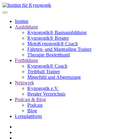
Institut
Ausbildung
Kynogogik® Basisausbildung
Kynogogik® Berater
MotoKynogogik® Coach
Fährten- und Mantrailing Trainer
Therapie Begleithund
Fortbildung
Kynogogik® Coach
Treibball Trainer
Mitgefühl und Abgrenzung
Netzwerk
Kynogogik e.V.
Berater Verzeichnis
Podcast & Blog
Podcast
Blog
Lernplattform