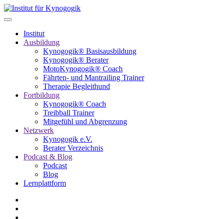
Institut
Ausbildung
Kynogogik® Basisausbildung
Kynogogik® Berater
MotoKynogogik® Coach
Fährten- und Mantrailing Trainer
Therapie Begleithund
Fortbildung
Kynogogik® Coach
Treibball Trainer
Mitgefühl und Abgrenzung
Netzwerk
Kynogogik e.V.
Berater Verzeichnis
Podcast & Blog
Podcast
Blog
Lernplattform