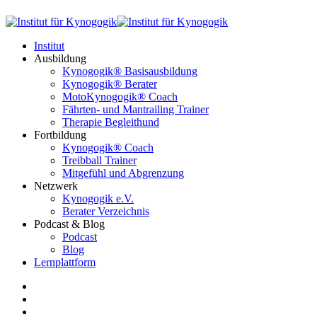
Institut
Ausbildung
Kynogogik® Basisausbildung
Kynogogik® Berater
MotoKynogogik® Coach
Fährten- und Mantrailing Trainer
Therapie Begleithund
Fortbildung
Kynogogik® Coach
Treibball Trainer
Mitgefühl und Abgrenzung
Netzwerk
Kynogogik e.V.
Berater Verzeichnis
Podcast & Blog
Podcast
Blog
Lernplattform