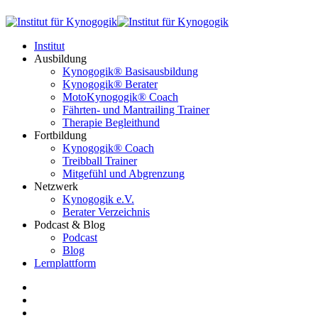
Institut
Ausbildung
Kynogogik® Basisausbildung
Kynogogik® Berater
MotoKynogogik® Coach
Fährten- und Mantrailing Trainer
Therapie Begleithund
Fortbildung
Kynogogik® Coach
Treibball Trainer
Mitgefühl und Abgrenzung
Netzwerk
Kynogogik e.V.
Berater Verzeichnis
Podcast & Blog
Podcast
Blog
Lernplattform