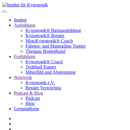
Institut
Ausbildung
Kynogogik® Basisausbildung
Kynogogik® Berater
MotoKynogogik® Coach
Fährten- und Mantrailing Trainer
Therapie Begleithund
Fortbildung
Kynogogik® Coach
Treibball Trainer
Mitgefühl und Abgrenzung
Netzwerk
Kynogogik e.V.
Berater Verzeichnis
Podcast & Blog
Podcast
Blog
Lernplattform