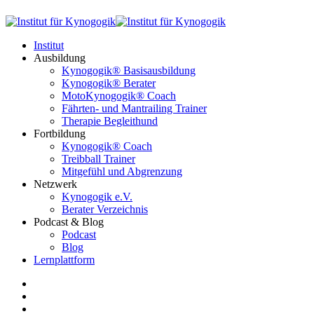
Institut
Ausbildung
Kynogogik® Basisausbildung
Kynogogik® Berater
MotoKynogogik® Coach
Fährten- und Mantrailing Trainer
Therapie Begleithund
Fortbildung
Kynogogik® Coach
Treibball Trainer
Mitgefühl und Abgrenzung
Netzwerk
Kynogogik e.V.
Berater Verzeichnis
Podcast & Blog
Podcast
Blog
Lernplattform