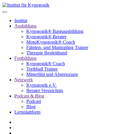
Institut
Ausbildung
Kynogogik® Basisausbildung
Kynogogik® Berater
MotoKynogogik® Coach
Fährten- und Mantrailing Trainer
Therapie Begleithund
Fortbildung
Kynogogik® Coach
Treibball Trainer
Mitgefühl und Abgrenzung
Netzwerk
Kynogogik e.V.
Berater Verzeichnis
Podcast & Blog
Podcast
Blog
Lernplattform