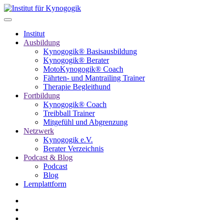
Institut
Ausbildung
Kynogogik® Basisausbildung
Kynogogik® Berater
MotoKynogogik® Coach
Fährten- und Mantrailing Trainer
Therapie Begleithund
Fortbildung
Kynogogik® Coach
Treibball Trainer
Mitgefühl und Abgrenzung
Netzwerk
Kynogogik e.V.
Berater Verzeichnis
Podcast & Blog
Podcast
Blog
Lernplattform