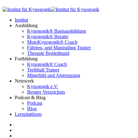
Institut
Ausbildung
Kynogogik® Basisausbildung
Kynogogik® Berater
MotoKynogogik® Coach
Fährten- und Mantrailing Trainer
Therapie Begleithund
Fortbildung
Kynogogik® Coach
Treibball Trainer
Mitgefühl und Abgrenzung
Netzwerk
Kynogogik e.V.
Berater Verzeichnis
Podcast & Blog
Podcast
Blog
Lernplattform