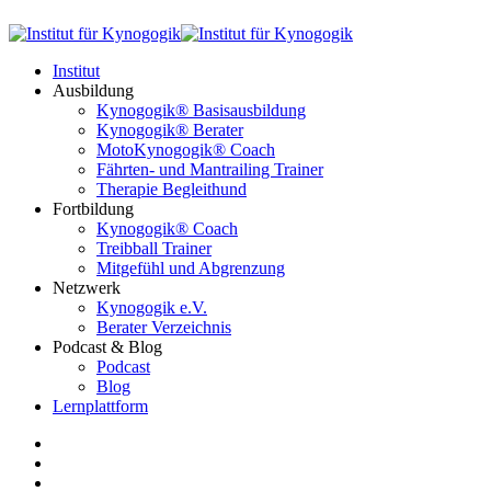
Institut
Ausbildung
Kynogogik® Basisausbildung
Kynogogik® Berater
MotoKynogogik® Coach
Fährten- und Mantrailing Trainer
Therapie Begleithund
Fortbildung
Kynogogik® Coach
Treibball Trainer
Mitgefühl und Abgrenzung
Netzwerk
Kynogogik e.V.
Berater Verzeichnis
Podcast & Blog
Podcast
Blog
Lernplattform