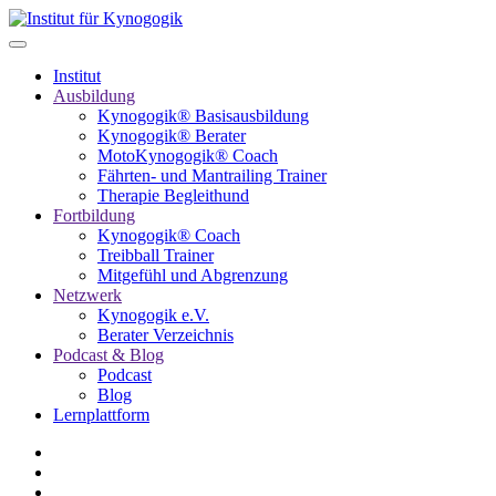
Institut
Ausbildung
Kynogogik® Basisausbildung
Kynogogik® Berater
MotoKynogogik® Coach
Fährten- und Mantrailing Trainer
Therapie Begleithund
Fortbildung
Kynogogik® Coach
Treibball Trainer
Mitgefühl und Abgrenzung
Netzwerk
Kynogogik e.V.
Berater Verzeichnis
Podcast & Blog
Podcast
Blog
Lernplattform