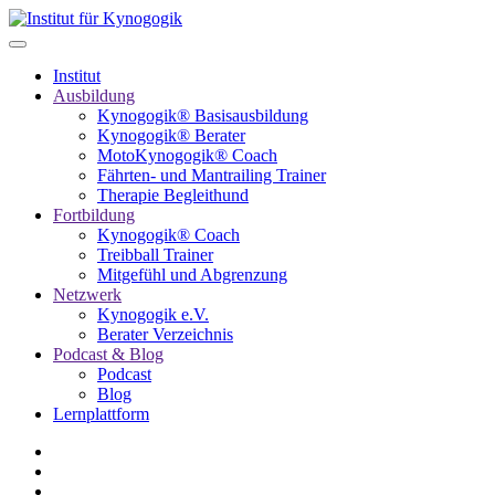
Institut
Ausbildung
Kynogogik® Basisausbildung
Kynogogik® Berater
MotoKynogogik® Coach
Fährten- und Mantrailing Trainer
Therapie Begleithund
Fortbildung
Kynogogik® Coach
Treibball Trainer
Mitgefühl und Abgrenzung
Netzwerk
Kynogogik e.V.
Berater Verzeichnis
Podcast & Blog
Podcast
Blog
Lernplattform