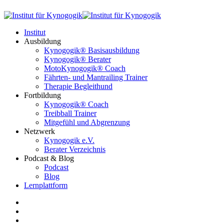
Institut
Ausbildung
Kynogogik® Basisausbildung
Kynogogik® Berater
MotoKynogogik® Coach
Fährten- und Mantrailing Trainer
Therapie Begleithund
Fortbildung
Kynogogik® Coach
Treibball Trainer
Mitgefühl und Abgrenzung
Netzwerk
Kynogogik e.V.
Berater Verzeichnis
Podcast & Blog
Podcast
Blog
Lernplattform