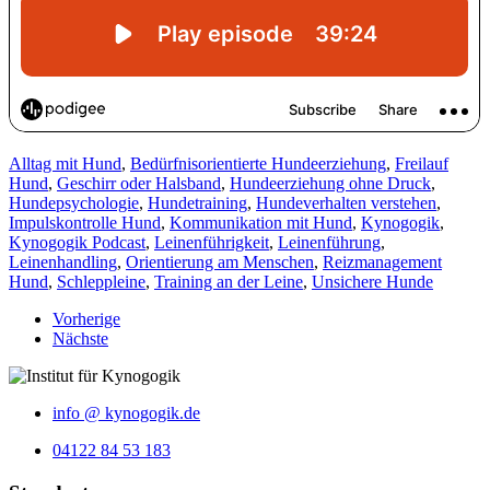
Alltag mit Hund
,
Bedürfnisorientierte Hundeerziehung
,
Freilauf
Hund
,
Geschirr oder Halsband
,
Hundeerziehung ohne Druck
,
Hundepsychologie
,
Hundetraining
,
Hundeverhalten verstehen
,
Impulskontrolle Hund
,
Kommunikation mit Hund
,
Kynogogik
,
Kynogogik Podcast
,
Leinenführigkeit
,
Leinenführung
,
Leinenhandling
,
Orientierung am Menschen
,
Reizmanagement
Hund
,
Schleppleine
,
Training an der Leine
,
Unsichere Hunde
Vorherige
Nächste
info @ kynogogik.de
04122 84 53 183