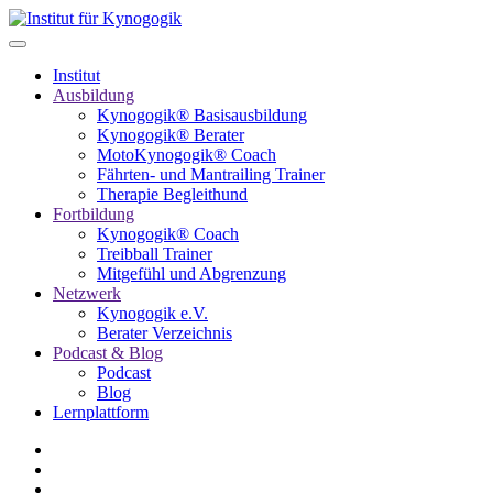
Institut
Ausbildung
Kynogogik® Basisausbildung
Kynogogik® Berater
MotoKynogogik® Coach
Fährten- und Mantrailing Trainer
Therapie Begleithund
Fortbildung
Kynogogik® Coach
Treibball Trainer
Mitgefühl und Abgrenzung
Netzwerk
Kynogogik e.V.
Berater Verzeichnis
Podcast & Blog
Podcast
Blog
Lernplattform