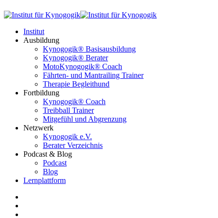
Institut
Ausbildung
Kynogogik® Basisausbildung
Kynogogik® Berater
MotoKynogogik® Coach
Fährten- und Mantrailing Trainer
Therapie Begleithund
Fortbildung
Kynogogik® Coach
Treibball Trainer
Mitgefühl und Abgrenzung
Netzwerk
Kynogogik e.V.
Berater Verzeichnis
Podcast & Blog
Podcast
Blog
Lernplattform