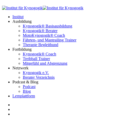
Institut
Ausbildung
Kynogogik® Basisausbildung
Kynogogik® Berater
MotoKynogogik® Coach
Fährten- und Mantrailing Trainer
Therapie Begleithund
Fortbildung
Kynogogik® Coach
Treibball Trainer
Mitgefühl und Abgrenzung
Netzwerk
Kynogogik e.V.
Berater Verzeichnis
Podcast & Blog
Podcast
Blog
Lernplattform