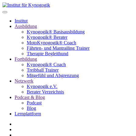
Institut
Ausbildung
Kynogogik® Basisausbildung
Kynogogik® Berater
MotoKynogogik® Coach
Fährten- und Mantrailing Trainer
Therapie Begleithund
Fortbildung
Kynogogik® Coach
Treibball Trainer
Mitgefühl und Abgrenzung
Netzwerk
Kynogogik e.V.
Berater Verzeichnis
Podcast & Blog
Podcast
Blog
Lernplattform