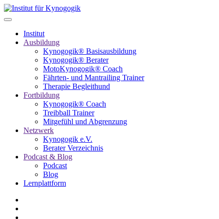
Institut
Ausbildung
Kynogogik® Basisausbildung
Kynogogik® Berater
MotoKynogogik® Coach
Fährten- und Mantrailing Trainer
Therapie Begleithund
Fortbildung
Kynogogik® Coach
Treibball Trainer
Mitgefühl und Abgrenzung
Netzwerk
Kynogogik e.V.
Berater Verzeichnis
Podcast & Blog
Podcast
Blog
Lernplattform