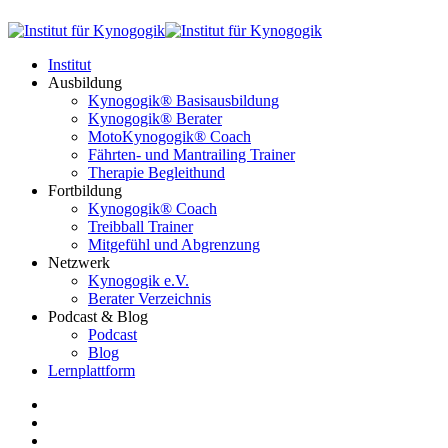
Institut
Ausbildung
Kynogogik® Basisausbildung
Kynogogik® Berater
MotoKynogogik® Coach
Fährten- und Mantrailing Trainer
Therapie Begleithund
Fortbildung
Kynogogik® Coach
Treibball Trainer
Mitgefühl und Abgrenzung
Netzwerk
Kynogogik e.V.
Berater Verzeichnis
Podcast & Blog
Podcast
Blog
Lernplattform