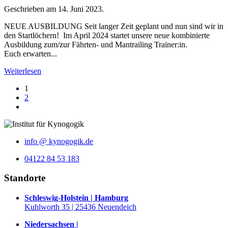
Geschrieben am
14. Juni 2023
.
NEUE AUSBILDUNG Seit langer Zeit geplant und nun sind wir in
den Startlöchern! Im April 2024 startet unsere neue kombinierte
Ausbildung zum/zur Fährten- und Mantrailing Trainer:in.
Euch erwarten...
Weiterlesen
1
2
info @ kynogogik.de
04122 84 53 183
Standorte
Schleswig-Holstein | Hamburg
Kuhlworth 35 | 25436 Neuendeich
Niedersachsen |