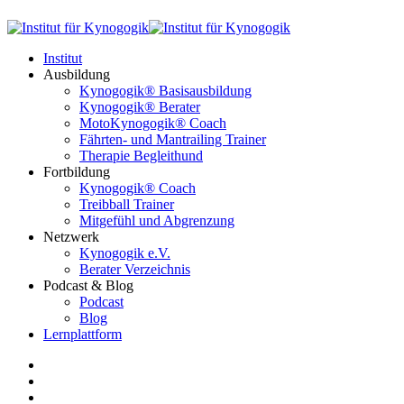
Institut
Ausbildung
Kynogogik® Basisausbildung
Kynogogik® Berater
MotoKynogogik® Coach
Fährten- und Mantrailing Trainer
Therapie Begleithund
Fortbildung
Kynogogik® Coach
Treibball Trainer
Mitgefühl und Abgrenzung
Netzwerk
Kynogogik e.V.
Berater Verzeichnis
Podcast & Blog
Podcast
Blog
Lernplattform