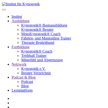
Institut
Ausbildung
Kynogogik® Basisausbildung
Kynogogik® Berater
MotoKynogogik® Coach
Fährten- und Mantrailing Trainer
Therapie Begleithund
Fortbildung
Kynogogik® Coach
Treibball Trainer
Mitgefühl und Abgrenzung
Netzwerk
Kynogogik e.V.
Berater Verzeichnis
Podcast & Blog
Podcast
Blog
Lernplattform