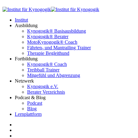
Institut
Ausbildung
Kynogogik® Basisausbildung
Kynogogik® Berater
MotoKynogogik® Coach
Fährten- und Mantrailing Trainer
Therapie Begleithund
Fortbildung
Kynogogik® Coach
Treibball Trainer
Mitgefühl und Abgrenzung
Netzwerk
Kynogogik e.V.
Berater Verzeichnis
Podcast & Blog
Podcast
Blog
Lernplattform