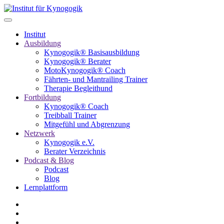
Institut
Ausbildung
Kynogogik® Basisausbildung
Kynogogik® Berater
MotoKynogogik® Coach
Fährten- und Mantrailing Trainer
Therapie Begleithund
Fortbildung
Kynogogik® Coach
Treibball Trainer
Mitgefühl und Abgrenzung
Netzwerk
Kynogogik e.V.
Berater Verzeichnis
Podcast & Blog
Podcast
Blog
Lernplattform