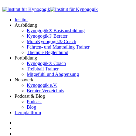
Institut
Ausbildung
Kynogogik® Basisausbildung
Kynogogik® Berater
MotoKynogogik® Coach
Fährten- und Mantrailing Trainer
Therapie Begleithund
Fortbildung
Kynogogik® Coach
Treibball Trainer
Mitgefühl und Abgrenzung
Netzwerk
Kynogogik e.V.
Berater Verzeichnis
Podcast & Blog
Podcast
Blog
Lernplattform