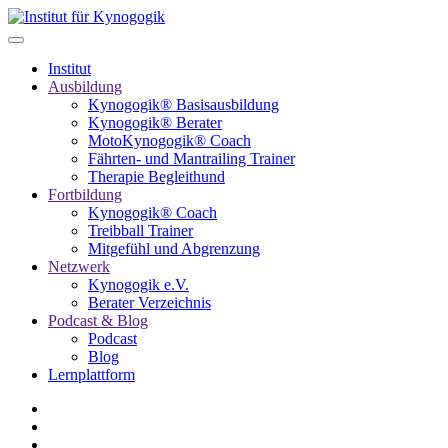
Institut
Ausbildung
Kynogogik® Basisausbildung
Kynogogik® Berater
MotoKynogogik® Coach
Fährten- und Mantrailing Trainer
Therapie Begleithund
Fortbildung
Kynogogik® Coach
Treibball Trainer
Mitgefühl und Abgrenzung
Netzwerk
Kynogogik e.V.
Berater Verzeichnis
Podcast & Blog
Podcast
Blog
Lernplattform