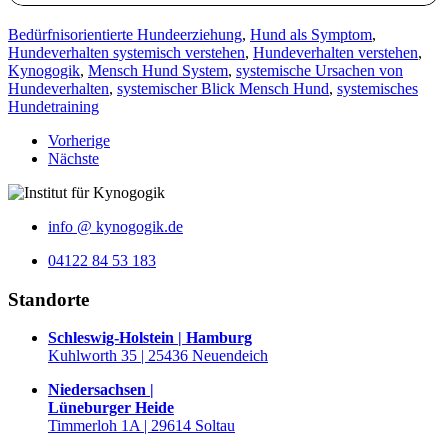
Bedürfnisorientierte Hundeerziehung
,
Hund als Symptom
,
Hundeverhalten systemisch verstehen
,
Hundeverhalten verstehen
,
Kynogogik
,
Mensch Hund System
,
systemische Ursachen von
Hundeverhalten
,
systemischer Blick Mensch Hund
,
systemisches
Hundetraining
Vorherige
Nächste
info @ kynogogik.de
04122 84 53 183
Standorte
Schleswig-Holstein | Hamburg
Kuhlworth 35 | 25436 Neuendeich
Niedersachsen |
Lüneburger Heide
Timmerloh 1A | 29614 Soltau