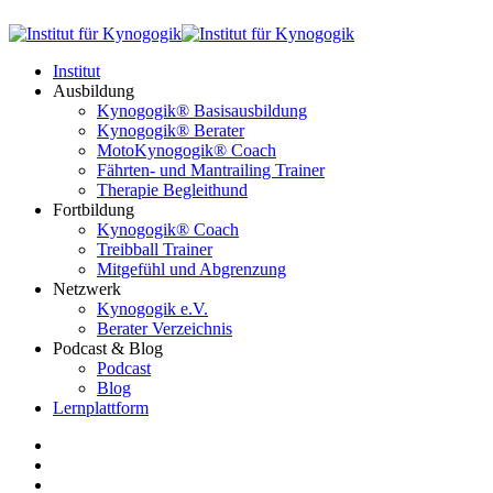
Institut
Ausbildung
Kynogogik® Basisausbildung
Kynogogik® Berater
MotoKynogogik® Coach
Fährten- und Mantrailing Trainer
Therapie Begleithund
Fortbildung
Kynogogik® Coach
Treibball Trainer
Mitgefühl und Abgrenzung
Netzwerk
Kynogogik e.V.
Berater Verzeichnis
Podcast & Blog
Podcast
Blog
Lernplattform