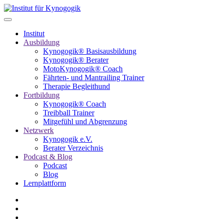
Institut
Ausbildung
Kynogogik® Basisausbildung
Kynogogik® Berater
MotoKynogogik® Coach
Fährten- und Mantrailing Trainer
Therapie Begleithund
Fortbildung
Kynogogik® Coach
Treibball Trainer
Mitgefühl und Abgrenzung
Netzwerk
Kynogogik e.V.
Berater Verzeichnis
Podcast & Blog
Podcast
Blog
Lernplattform